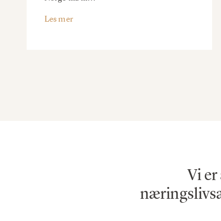
Les mer
Vi er
næringslivsa