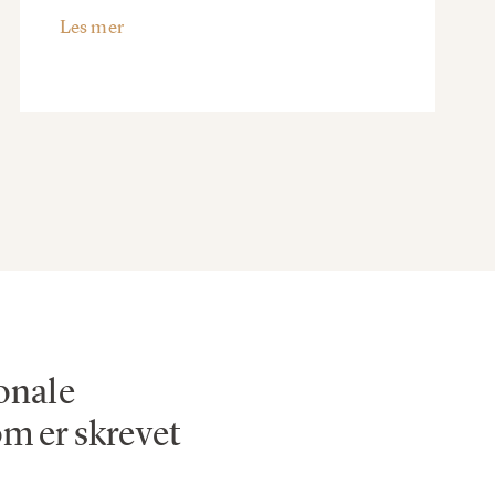
Les mer
jonale
om er skrevet