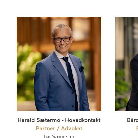
Harald Sætermo - Hovedkontakt
Bård
Partner / Advokat
has@rime.no