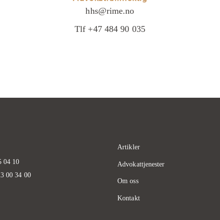
hhs@rime.no
Tlf +47 484 90 035
Artikler
5 04 10
Advokattjenester
23 00 34 00
Om oss
Kontakt