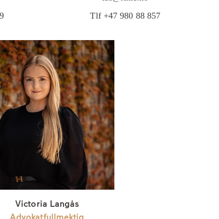
79
Tlf +47 980 88 857
Victoria Langås
Advokatfullmektig