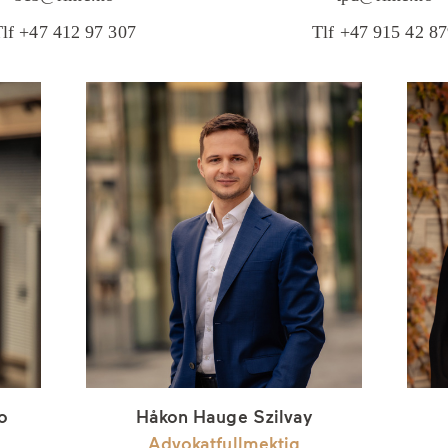
lf +47 412 97 307
Tlf +47 915 42 8
o
Håkon Hauge Szilvay
Advokatfullmektig