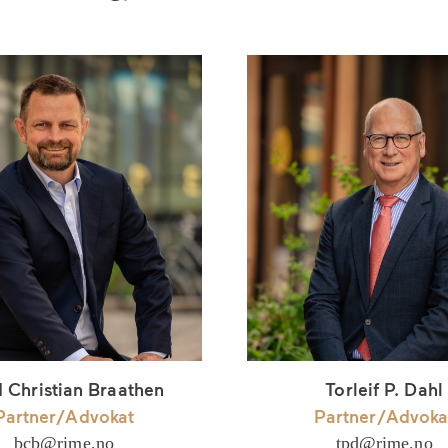
 Christian Braathen
Torleif P. Dahl
Partner/Advokat
Partner/Advoka
bcb@rime.no
tpd@rime.no