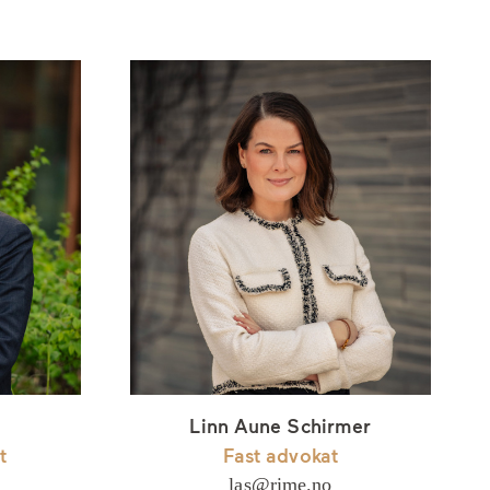
Linn Aune Schirmer
t
Fast advokat
las@rime.no