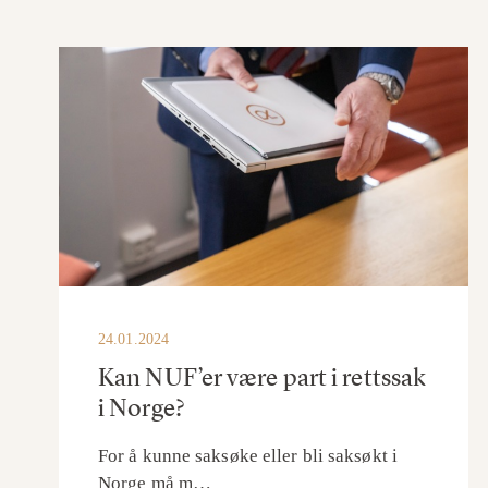
24.01.2024
Kan NUF’er være part i rettssak
i Norge?
For å kunne saksøke eller bli saksøkt i
Norge må m…