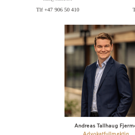
Tlf +47 906 50 410
T
Andreas Tallhaug Fjerm
Advokatfullmektig