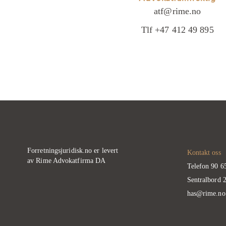
atf@rime.no
Tlf +47 412 49 895
Forretningsjuridisk.no er levert
Kontakt oss
av Rime Advokatfirma DA
Telefon 90 6
Sentralbord 
has@rime.no