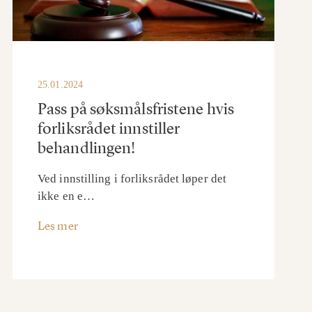
25.01.2024
Pass på søksmålsfristene hvis
forliksrådet innstiller
behandlingen!
Ved innstilling i forliksrådet løper det
ikke en e…
Les mer