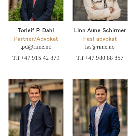
Torleif P. Dahl
Linn Aune Schirmer
Partner/Advokat
Fast advokat
tpd@rime.no
las@rime.no
Tlf +47 915 42 879
Tlf +47 980 88 857