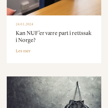
24.01.2024
Kan NUF’er være part i rettssak
i Norge?
Les mer