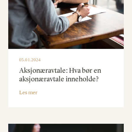
05.01.2024
Aksjonæravtale: Hva bør en
aksjonæravtale inneholde?
Les mer