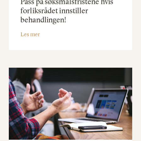
Pass på søksmålsfristene hvis
forliksrådet innstiller
behandlingen!
Les mer