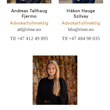
Andreas Tallhaug
Håkon Hauge
Fjermo
Szilvay
Advokatfullmektig
Advokatfullmektig
atf@rime.no
hhs@rime.no
Tlf +47 412 49 895
Tlf +47 484 90 035