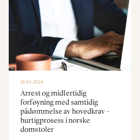
26.01.2024
Arrest og midlertidig
forføyning med samtidig
pådømmelse av hovedkrav –
hurtigprosess i norske
domstoler