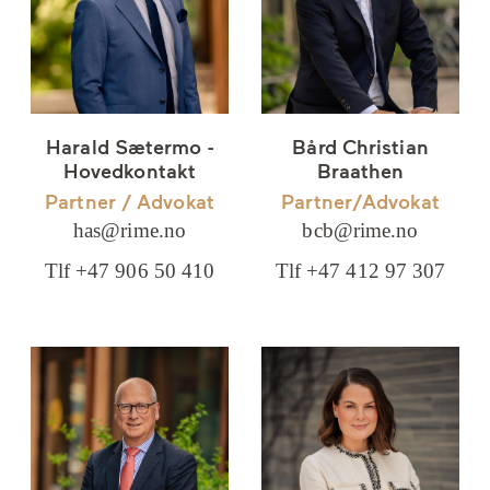
Harald Sætermo -
Bård Christian
Hovedkontakt
Braathen
Partner / Advokat
Partner/Advokat
has@rime.no
bcb@rime.no
Tlf +47 906 50 410
Tlf +47 412 97 307